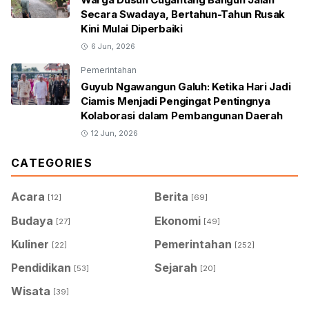
Secara Swadaya, Bertahun-Tahun Rusak
Kini Mulai Diperbaiki
6 Jun, 2026
Pemerintahan
Guyub Ngawangun Galuh: Ketika Hari Jadi
Ciamis Menjadi Pengingat Pentingnya
Kolaborasi dalam Pembangunan Daerah
12 Jun, 2026
CATEGORIES
Acara
Berita
[12]
[69]
Budaya
Ekonomi
[27]
[49]
Kuliner
Pemerintahan
[22]
[252]
Pendidikan
Sejarah
[53]
[20]
Wisata
[39]