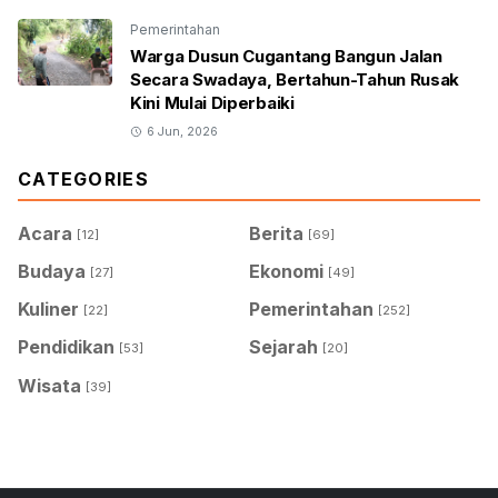
Pemerintahan
Warga Dusun Cugantang Bangun Jalan
Secara Swadaya, Bertahun-Tahun Rusak
Kini Mulai Diperbaiki
6 Jun, 2026
CATEGORIES
Acara
Berita
[12]
[69]
Budaya
Ekonomi
[27]
[49]
Kuliner
Pemerintahan
[22]
[252]
Pendidikan
Sejarah
[53]
[20]
Wisata
[39]