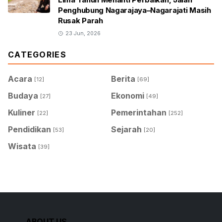
Penghubung Nagarajaya–Nagarajati Masih
Rusak Parah
23 Jun, 2026
CATEGORIES
Acara
Berita
[12]
[69]
Budaya
Ekonomi
[27]
[49]
Kuliner
Pemerintahan
[22]
[252]
Pendidikan
Sejarah
[53]
[20]
Wisata
[39]
ABOUT US