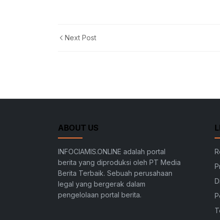
Next Post
ABOUT US
L
INFOCIAMIS.ONLINE adalah portal
R
berita yang diproduksi oleh PT Media
P
Berita Terbaik. Sebuah perusahaan
D
legal yang bergerak dalam
pengelolaan portal berita.
P
T