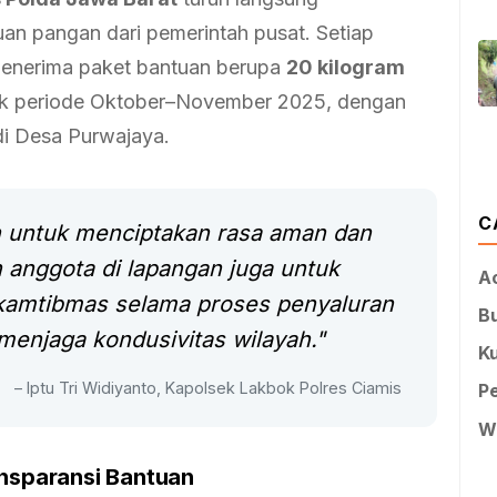
n pangan dari pemerintah pusat. Setiap
enerima paket bantuan berupa
20 kilogram
k periode Oktober–November 2025, dengan
di Desa Purwajaya.
C
n untuk menciptakan rasa aman dan
 anggota di lapangan juga untuk
A
kamtibmas selama proses penyaluran
B
enjaga kondusivitas wilayah."
Ku
– Iptu Tri Widiyanto, Kapolsek Lakbok Polres Ciamis
P
W
ansparansi Bantuan