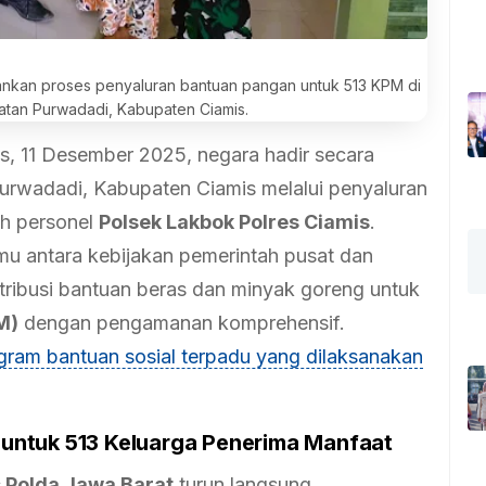
nkan proses penyaluran bantuan pangan untuk 513 KPM di
tan Purwadadi, Kabupaten Ciamis.
, 11 Desember 2025, negara hadir secara
urwadadi, Kabupaten Ciamis melalui penyaluran
eh personel
Polsek Lakbok Polres Ciamis
.
emu antara kebijakan pemerintah pusat dan
ribusi bantuan beras dan minyak goreng untuk
M)
dengan pengamanan komprehensif.
gram bantuan sosial terpadu yang dilaksanakan
untuk 513 Keluarga Penerima Manfaat
s Polda Jawa Barat
turun langsung