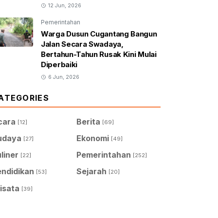
12 Jun, 2026
Pemerintahan
Warga Dusun Cugantang Bangun
Jalan Secara Swadaya,
Bertahun-Tahun Rusak Kini Mulai
Diperbaiki
6 Jun, 2026
ATEGORIES
cara
Berita
[12]
[69]
udaya
Ekonomi
[27]
[49]
liner
Pemerintahan
[22]
[252]
endidikan
Sejarah
[53]
[20]
isata
[39]