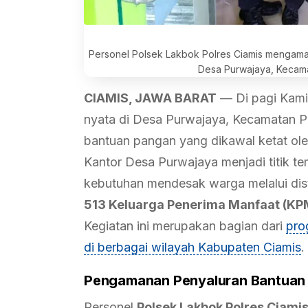
Personel Polsek Lakbok Polres Ciamis mengama
Desa Purwajaya, Kecama
CIAMIS, JAWA BARAT
— Di pagi Kamis
nyata di Desa Purwajaya, Kecamatan P
bantuan pangan yang dikawal ketat ol
Kantor Desa Purwajaya menjadi titik t
kebutuhan mendesak warga melalui dist
513 Keluarga Penerima Manfaat (KP
Kegiatan ini merupakan bagian dari
pro
di berbagai wilayah Kabupaten Ciamis
.
Pengamanan Penyaluran Bantuan 
Personel
Polsek Lakbok Polres Ciami