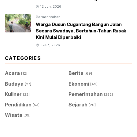
12 Jun, 2026
Pemerintahan
Warga Dusun Cugantang Bangun Jalan
Secara Swadaya, Bertahun-Tahun Rusak
Kini Mulai Diperbaiki
6 Jun, 2026
CATEGORIES
Acara
Berita
[12]
[69]
Budaya
Ekonomi
[27]
[49]
Kuliner
Pemerintahan
[22]
[252]
Pendidikan
Sejarah
[53]
[20]
Wisata
[39]