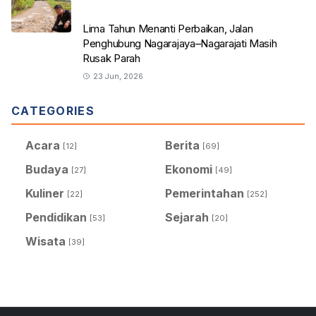
Lima Tahun Menanti Perbaikan, Jalan
Penghubung Nagarajaya–Nagarajati Masih
Rusak Parah
23 Jun, 2026
CATEGORIES
Acara
Berita
[12]
[69]
Budaya
Ekonomi
[27]
[49]
Kuliner
Pemerintahan
[22]
[252]
Pendidikan
Sejarah
[53]
[20]
Wisata
[39]