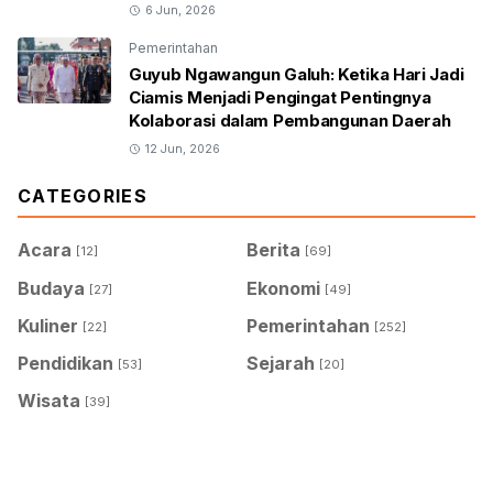
6 Jun, 2026
Pemerintahan
Guyub Ngawangun Galuh: Ketika Hari Jadi
Ciamis Menjadi Pengingat Pentingnya
Kolaborasi dalam Pembangunan Daerah
12 Jun, 2026
CATEGORIES
Acara
Berita
[12]
[69]
Budaya
Ekonomi
[27]
[49]
Kuliner
Pemerintahan
[22]
[252]
Pendidikan
Sejarah
[53]
[20]
Wisata
[39]