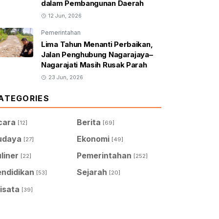
dalam Pembangunan Daerah
12 Jun, 2026
Pemerintahan
Lima Tahun Menanti Perbaikan,
Jalan Penghubung Nagarajaya–
Nagarajati Masih Rusak Parah
23 Jun, 2026
ATEGORIES
cara
Berita
[12]
[69]
udaya
Ekonomi
[27]
[49]
liner
Pemerintahan
[22]
[252]
endidikan
Sejarah
[53]
[20]
isata
[39]