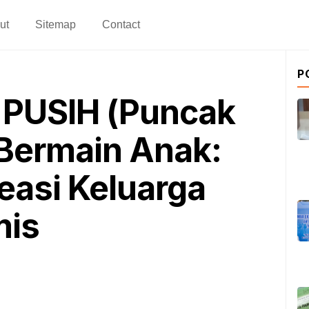
ut
Sitemap
Contact
P
 PUSIH (Puncak
 Bermain Anak:
easi Keluarga
mis