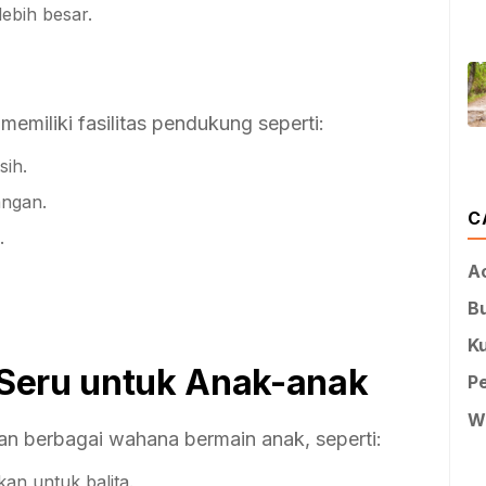
ebih besar.
miliki fasilitas pendukung seperti:
sih.
angan.
C
.
A
B
Ku
Seru untuk Anak-anak
P
W
n berbagai wahana bermain anak, seperti:
n untuk balita.