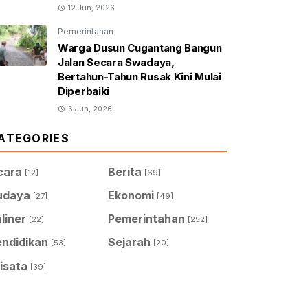
12 Jun, 2026
Pemerintahan
Warga Dusun Cugantang Bangun
Jalan Secara Swadaya,
Bertahun-Tahun Rusak Kini Mulai
Diperbaiki
6 Jun, 2026
ATEGORIES
cara
Berita
[12]
[69]
udaya
Ekonomi
[27]
[49]
liner
Pemerintahan
[22]
[252]
endidikan
Sejarah
[53]
[20]
isata
[39]