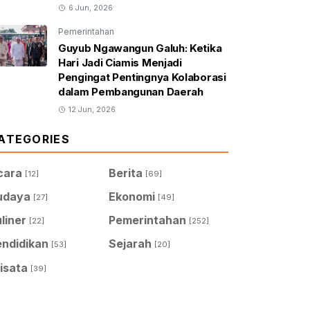
6 Jun, 2026
Pemerintahan
Guyub Ngawangun Galuh: Ketika
Hari Jadi Ciamis Menjadi
Pengingat Pentingnya Kolaborasi
dalam Pembangunan Daerah
12 Jun, 2026
ATEGORIES
cara
Berita
[12]
[69]
udaya
Ekonomi
[27]
[49]
liner
Pemerintahan
[22]
[252]
endidikan
Sejarah
[53]
[20]
isata
[39]