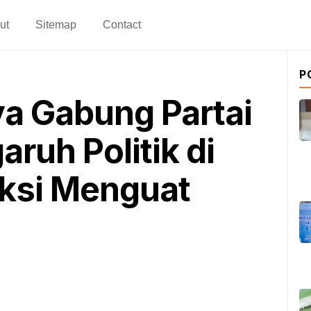
ut
Sitemap
Contact
P
ya Gabung Partai
aruh Politik di
iksi Menguat