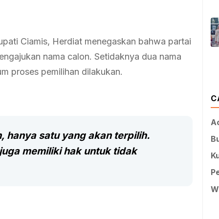
pati Ciamis, Herdiat menegaskan bahwa partai
 mengajukan nama calon. Setidaknya dua nama
m proses pemilihan dilakukan.
C
A
 hanya satu yang akan terpilih.
B
uga memiliki hak untuk tidak
Ku
P
W