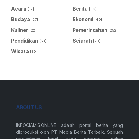
Acara
Berita
[12]
[69]
Budaya
Ekonomi
[27]
[49]
Kuliner
Pemerintahan
[22]
[252]
Pendidikan
Sejarah
[53]
[20]
Wisata
[39]
ABOUT US
INFOCIAMIS.ONLINE adalah portal berita yang
diproduksi oleh PT Media Berita Terbaik. Sebuah
perusahaan legal yang bergerak dalam