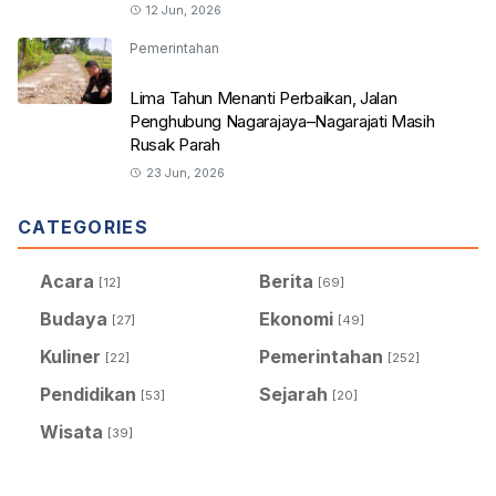
12 Jun, 2026
Pemerintahan
Lima Tahun Menanti Perbaikan, Jalan
Penghubung Nagarajaya–Nagarajati Masih
Rusak Parah
23 Jun, 2026
CATEGORIES
Acara
Berita
[12]
[69]
Budaya
Ekonomi
[27]
[49]
Kuliner
Pemerintahan
[22]
[252]
Pendidikan
Sejarah
[53]
[20]
Wisata
[39]