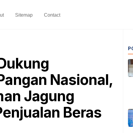
ut
Sitemap
Contact
P
 Dukung
angan Nasional,
man Jagung
Penjualan Beras