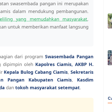
atan swasembada pangan ini merupakan
 Ciamis dalam mendukung pembangunan.
keliling yang memudahkan masyarakat
,
rkan untuk memberikan manfaat langsung
 bagian dari program
Swasembada Pangan
g dipimpin oleh
Kapolres Ciamis, AKBP H.
ir
Kepala Bulog Cabang Ciamis
,
Sekretaris
an Pangan Kabupaten Ciamis
,
Kasdim
da
dan
tokoh masyarakat setempat
.
C