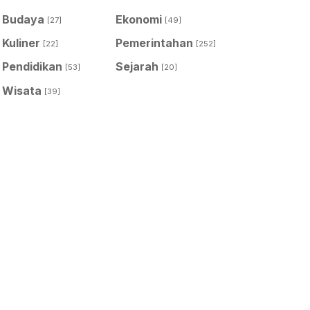
Budaya
Ekonomi
[27]
[49]
Kuliner
Pemerintahan
[22]
[252]
Pendidikan
Sejarah
[53]
[20]
Wisata
[39]