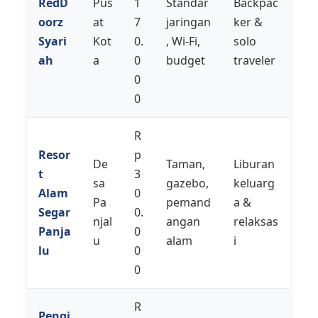
RedD
Pus
1
Standar
Backpac
oorz
at
7
jaringan
ker &
Syari
Kot
0.
, Wi-Fi,
solo
ah
a
0
budget
traveler
0
0
R
Resor
p
De
Taman,
Liburan
t
3
sa
gazebo,
keluarg
Alam
0
Pa
pemand
a &
Segar
0.
njal
angan
relaksas
Panja
0
u
alam
i
lu
0
0
R
Pengi