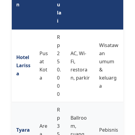
n
u
la
i
R
p
Wisataw
Pus
2
AC, Wi-
an
Hotel
at
5
Fi,
umum
Lariss
Kot
0.
restora
&
a
a
0
n, parkir
keluarg
0
a
0
R
p
Ballroo
Are
3
m,
Tyara
Pebisnis
a
5
ruang