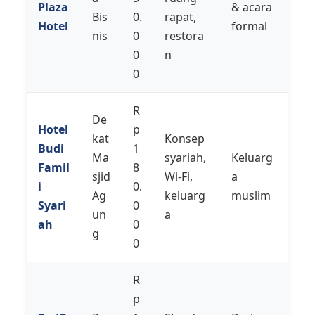
Plaza
& acara
Bis
0.
rapat,
Hotel
formal
nis
0
restora
0
n
0
R
De
Hotel
p
kat
Konsep
Budi
1
Ma
syariah,
Keluarg
Famil
8
sjid
Wi-Fi,
a
i
0.
Ag
keluarg
muslim
Syari
0
un
a
ah
0
g
0
R
p