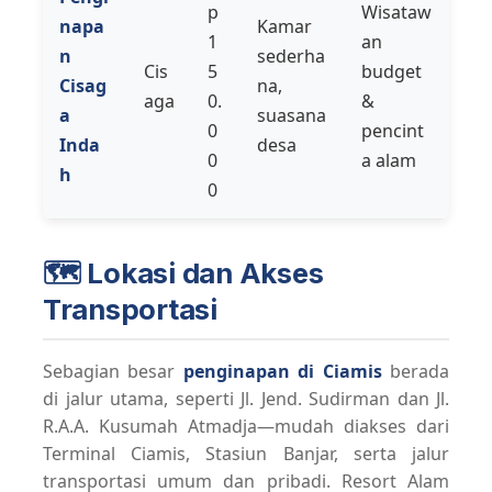
p
Wisataw
napa
Kamar
1
an
n
sederha
Cis
5
budget
Cisag
na,
aga
0.
&
a
suasana
0
pencint
Inda
desa
0
a alam
h
0
🗺️ Lokasi dan Akses
Transportasi
Sebagian besar
penginapan di Ciamis
berada
di jalur utama, seperti Jl. Jend. Sudirman dan Jl.
R.A.A. Kusumah Atmadja—mudah diakses dari
Terminal Ciamis, Stasiun Banjar, serta jalur
transportasi umum dan pribadi. Resort Alam