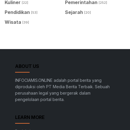
Kuliner
Pemerintahan
[22]
[252]
Pendidikan
Sejarah
[53]
[20]
Wisata
[39]
ABOUT US
INFOCIAMIS.ONLINE adalah portal berita yang
diproduksi oleh PT Media Berita Terbaik. Sebuah
perusahaan legal yang bergerak dalam
pengelolaan portal berita.
LEARN MORE