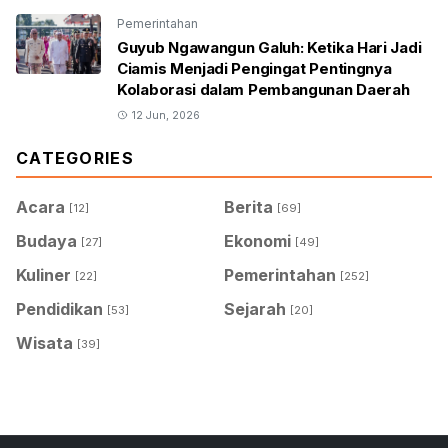
Pemerintahan
Guyub Ngawangun Galuh: Ketika Hari Jadi
Ciamis Menjadi Pengingat Pentingnya
Kolaborasi dalam Pembangunan Daerah
12 Jun, 2026
CATEGORIES
Acara
Berita
[12]
[69]
Budaya
Ekonomi
[27]
[49]
Kuliner
Pemerintahan
[22]
[252]
Pendidikan
Sejarah
[53]
[20]
Wisata
[39]