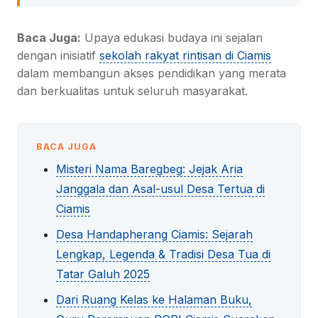
Baca Juga:
Upaya edukasi budaya ini sejalan
dengan inisiatif
sekolah rakyat rintisan di Ciamis
dalam membangun akses pendidikan yang merata
dan berkualitas untuk seluruh masyarakat.
BACA JUGA
Misteri Nama Baregbeg: Jejak Aria
Janggala dan Asal-usul Desa Tertua di
Ciamis
Desa Handapherang Ciamis: Sejarah
Lengkap, Legenda & Tradisi Desa Tua di
Tatar Galuh 2025
Dari Ruang Kelas ke Halaman Buku,