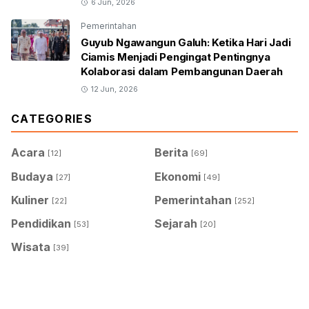
6 Jun, 2026
Pemerintahan
Guyub Ngawangun Galuh: Ketika Hari Jadi
Ciamis Menjadi Pengingat Pentingnya
Kolaborasi dalam Pembangunan Daerah
12 Jun, 2026
CATEGORIES
Acara
Berita
[12]
[69]
Budaya
Ekonomi
[27]
[49]
Kuliner
Pemerintahan
[22]
[252]
Pendidikan
Sejarah
[53]
[20]
Wisata
[39]