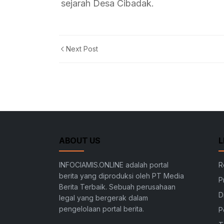
sejarah Desa Cibadak.
Next Post
ABOUT US
L
INFOCIAMIS.ONLINE adalah portal
R
berita yang diproduksi oleh PT Media
P
Berita Terbaik. Sebuah perusahaan
D
legal yang bergerak dalam
pengelolaan portal berita.
P