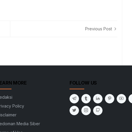
Previous Post
EARN MORE
FOLLOW US
edaksi
rivacy Policy
isclaimer
edoman Media Siber