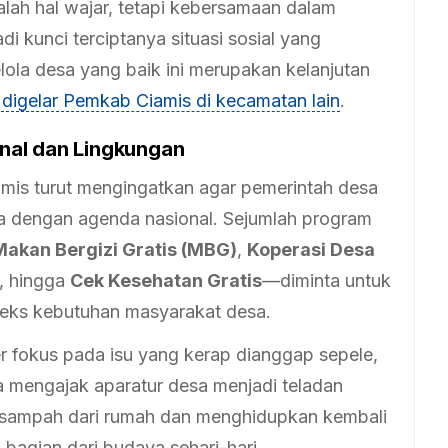
ah hal wajar, tetapi kebersamaan dalam
i kunci terciptanya situasi sosial yang
kelola desa yang baik ini merupakan kelanjutan
digelar Pemkab Ciamis di kecamatan lain
.
nal dan Lingkungan
mis turut mengingatkan agar pemerintah desa
ama dengan agenda nasional. Sejumlah program
Makan Bergizi Gratis (MBG)
,
Koperasi Desa
, hingga
Cek Kesehatan Gratis
—diminta untuk
teks kebutuhan masyarakat desa.
 fokus pada isu yang kerap dianggap sepele,
 mengajak aparatur desa menjadi teladan
sampah dari rumah dan menghidupkan kembali
bagian dari budaya sehari-hari.