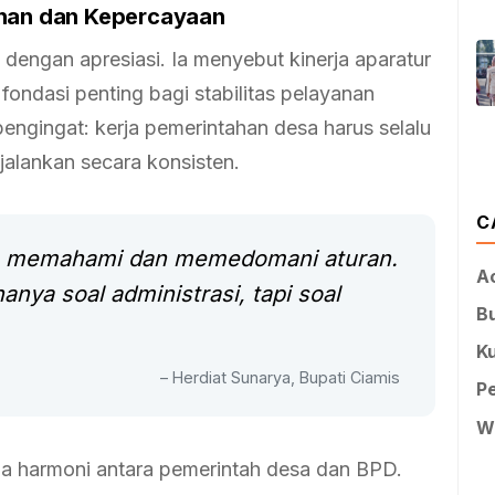
uhan dan Kepercayaan
engan apresiasi. Ia menyebut kinerja aparatur
fondasi penting bagi stabilitas pelayanan
pengingat: kerja pemerintahan desa harus selalu
ijalankan secara konsisten.
C
s memahami dan memedomani aturan.
A
anya soal administrasi, tapi soal
B
Ku
– Herdiat Sunarya, Bupati Ciamis
P
W
a harmoni antara pemerintah desa dan BPD.