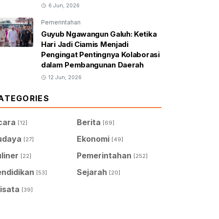
6 Jun, 2026
Pemerintahan
Guyub Ngawangun Galuh: Ketika
Hari Jadi Ciamis Menjadi
Pengingat Pentingnya Kolaborasi
dalam Pembangunan Daerah
12 Jun, 2026
ATEGORIES
cara
Berita
[12]
[69]
udaya
Ekonomi
[27]
[49]
liner
Pemerintahan
[22]
[252]
endidikan
Sejarah
[53]
[20]
isata
[39]