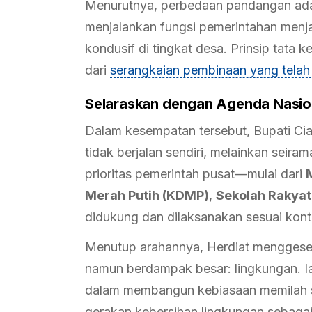
Menurutnya, perbedaan pandangan adal
menjalankan fungsi pemerintahan menjad
kondusif di tingkat desa. Prinsip tata 
dari
serangkaian pembinaan yang telah 
Selaraskan dengan Agenda Nasio
Dalam kesempatan tersebut, Bupati Cia
tidak berjalan sendiri, melainkan seir
prioritas pemerintah pusat—mulai dari
Merah Putih (KDMP)
,
Sekolah Rakyat
didukung dan dilaksanakan sesuai kon
Menutup arahannya, Herdiat menggeser
namun berdampak besar: lingkungan. Ia
dalam membangun kebiasaan memilah 
gerakan kebersihan lingkungan sebagai 