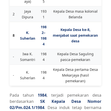
aya)
5
Jaya
193
Kepala Desa masa kolonial
2
Dipura
1
Belanda
198
Kepala Desa ke-8,
K.
2–
8
menjabat saat pemekaran
Suherlan
198
desa
4
Iwa K.
198
Kepala Desa Saguling
-
Somantri
4
pasca-pemekaran
Kepala Desa pertama Desa
K.
198
-
Mekarjaya (hasil
Suherlan
4
pemekaran)
Pada tahun
1984
, terjadi pemekaran desa
berdasarkan
SK Kepala Desa Nomor
02/Pm.024.1/1984
. Desa induk tetap bernama