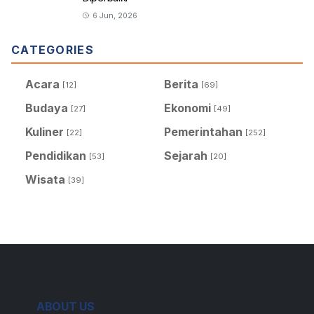
6 Jun, 2026
CATEGORIES
Acara
Berita
[12]
[69]
Budaya
Ekonomi
[27]
[49]
Kuliner
Pemerintahan
[22]
[252]
Pendidikan
Sejarah
[53]
[20]
Wisata
[39]
ABOUT US