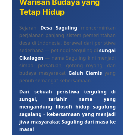
Warisan Budaya yang
Tetap Hidup
Sejarah
Desa Saguling
mencerminkan
perjalanan panjang sistem pemerintahan
desa di Indonesia. Berawal dari peristiwa
sederhana — petinggi terguling di
sungai
Cikalagen
— nama Saguling kini menjadi
simbol persatuan, gotong royong, dan
budaya masyarakat
Galuh Ciamis
yang
penuh semangat kebersamaan.
Dari sebuah peristiwa terguling di
sungai, terlahir nama yang
mengandung filosofi hidup sagulung
sagalang - kebersamaan yang menjadi
jiwa masyarakat Saguling dari masa ke
masa!