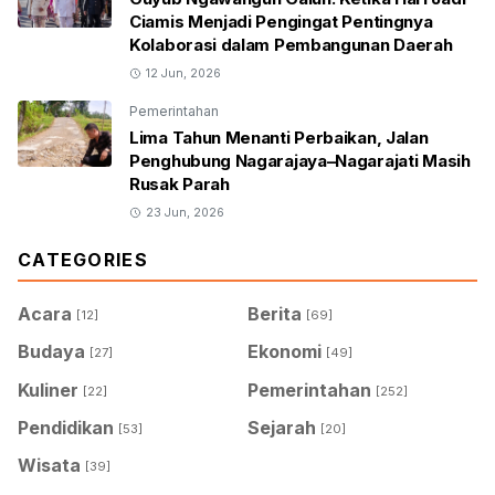
Ciamis Menjadi Pengingat Pentingnya
Kolaborasi dalam Pembangunan Daerah
12 Jun, 2026
Pemerintahan
Lima Tahun Menanti Perbaikan, Jalan
Penghubung Nagarajaya–Nagarajati Masih
Rusak Parah
23 Jun, 2026
CATEGORIES
Acara
Berita
[12]
[69]
Budaya
Ekonomi
[27]
[49]
Kuliner
Pemerintahan
[22]
[252]
Pendidikan
Sejarah
[53]
[20]
Wisata
[39]