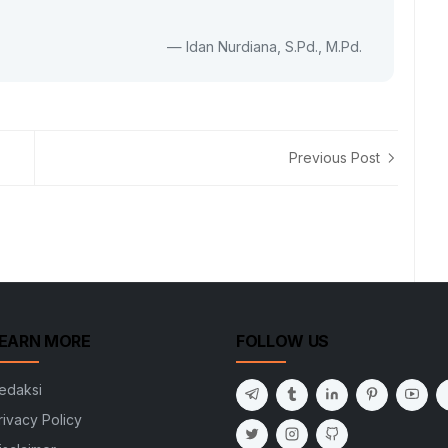
— Idan Nurdiana, S.Pd., M.Pd.
Previous Post
EARN MORE
FOLLOW US
edaksi
rivacy Policy