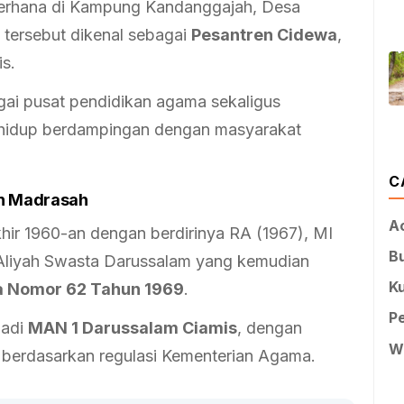
ederhana di Kampung Kandanggajah, Desa
tersebut dikenal sebagai
Pesantren Cidewa
,
s.
agai pusat pendidikan agama sekaligus
g hidup berdampingan dengan masyarakat
C
n Madrasah
A
akhir 1960-an dengan berdirinya RA (1967), MI
B
Aliyah Swasta Darussalam yang kemudian
Ku
a Nomor 62 Tahun 1969
.
P
jadi
MAN 1 Darussalam Ciamis
, dengan
W
berdasarkan regulasi Kementerian Agama.