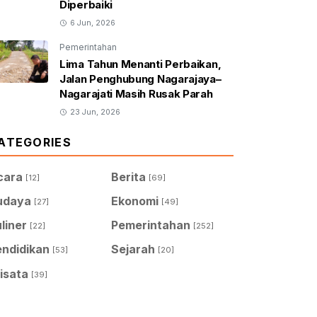
Diperbaiki
6 Jun, 2026
Pemerintahan
Lima Tahun Menanti Perbaikan,
Jalan Penghubung Nagarajaya–
Nagarajati Masih Rusak Parah
23 Jun, 2026
ATEGORIES
cara
Berita
[12]
[69]
udaya
Ekonomi
[27]
[49]
liner
Pemerintahan
[22]
[252]
endidikan
Sejarah
[53]
[20]
isata
[39]